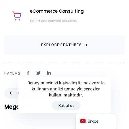
eCommerce Consulting
Smart and convent solutions.
EXPLORE FEATURES
PAYLAŞ
Deneyimlerinizi kişiselleştirmek ve site
kullanım analizi amacıyla çerezler
Ö
ÖNCEKI MAKALE
kullanılmaktadır.
n
c
Mega Menu
Kabul et
e
English (UK)
k
Türkçe
i