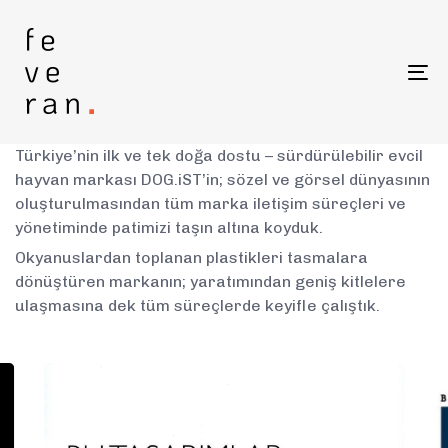
Skip
Skip
links
to
primary
To
navigation
na
Skip
to
content
Türkiye’nin ilk ve tek doğa dostu – sürdürülebilir evcil
hayvan markası DOG.iST’in; sözel ve görsel dünyasının
oluşturulmasından tüm marka iletişim süreçleri ve
yönetiminde patimizi taşın altına koyduk.
Okyanuslardan toplanan plastikleri tasmalara
dönüştüren markanın; yaratımından geniş kitlelere
ulaşmasına dek tüm süreçlerde keyifle çalıştık.